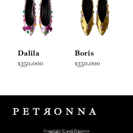
Dalila
Boris
350.000
350.000
$
$
Zapatos Mágicos
Petronna
Copyright © 2026 Petronna
Hecho en Colombia